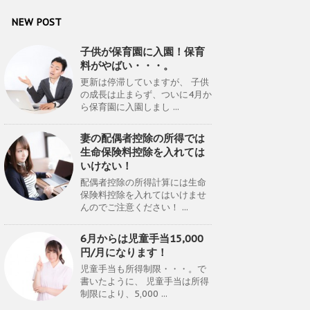
NEW POST
子供が保育園に入園！保育
料がやばい・・・。
更新は停滞していますが、 子供
の成長は止まらず、ついに4月か
ら保育園に入園しまし ...
妻の配偶者控除の所得では
生命保険料控除を入れては
いけない！
配偶者控除の所得計算には生命
保険料控除を入れてはいけませ
んのでご注意ください！ ...
6月からは児童手当15,000
円/月になります！
児童手当も所得制限・・・。で
書いたように、 児童手当は所得
制限により、5,000 ...