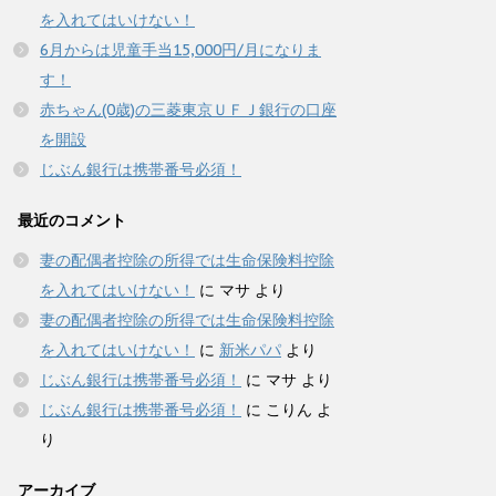
を入れてはいけない！
6月からは児童手当15,000円/月になりま
す！
赤ちゃん(0歳)の三菱東京ＵＦＪ銀行の口座
を開設
じぶん銀行は携帯番号必須！
最近のコメント
妻の配偶者控除の所得では生命保険料控除
を入れてはいけない！
に
マサ
より
妻の配偶者控除の所得では生命保険料控除
を入れてはいけない！
に
新米パパ
より
じぶん銀行は携帯番号必須！
に
マサ
より
じぶん銀行は携帯番号必須！
に
こりん
よ
り
アーカイブ