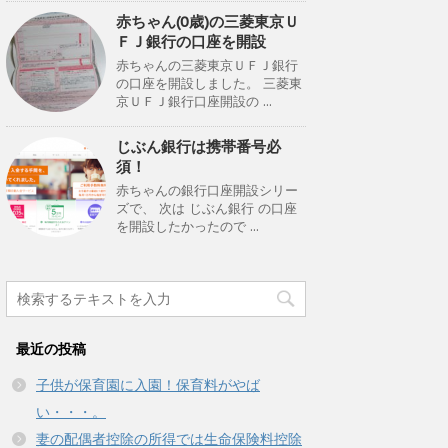
赤ちゃん(0歳)の三菱東京Ｕ
ＦＪ銀行の口座を開設
赤ちゃんの三菱東京ＵＦＪ銀行
の口座を開設しました。 三菱東
京ＵＦＪ銀行口座開設の ...
じぶん銀行は携帯番号必
須！
赤ちゃんの銀行口座開設シリー
ズで、 次は じぶん銀行 の口座
を開設したかったので ...
最近の投稿
子供が保育園に入園！保育料がやば
い・・・。
妻の配偶者控除の所得では生命保険料控除