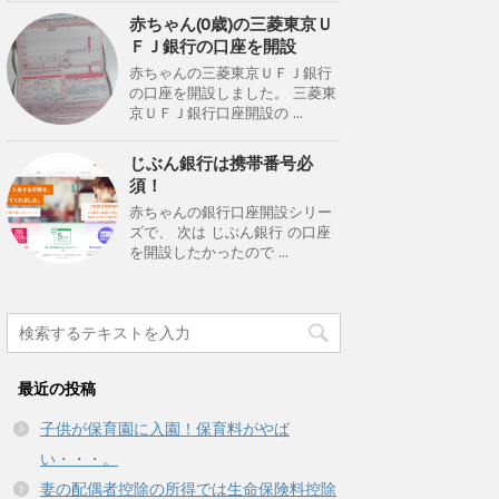
赤ちゃん(0歳)の三菱東京Ｕ
ＦＪ銀行の口座を開設
赤ちゃんの三菱東京ＵＦＪ銀行
の口座を開設しました。 三菱東
京ＵＦＪ銀行口座開設の ...
じぶん銀行は携帯番号必
須！
赤ちゃんの銀行口座開設シリー
ズで、 次は じぶん銀行 の口座
を開設したかったので ...
最近の投稿
子供が保育園に入園！保育料がやば
い・・・。
妻の配偶者控除の所得では生命保険料控除