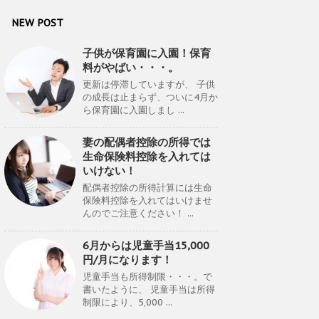
NEW POST
子供が保育園に入園！保育
料がやばい・・・。
更新は停滞していますが、 子供
の成長は止まらず、ついに4月か
ら保育園に入園しまし ...
妻の配偶者控除の所得では
生命保険料控除を入れては
いけない！
配偶者控除の所得計算には生命
保険料控除を入れてはいけませ
んのでご注意ください！ ...
6月からは児童手当15,000
円/月になります！
児童手当も所得制限・・・。で
書いたように、 児童手当は所得
制限により、5,000 ...