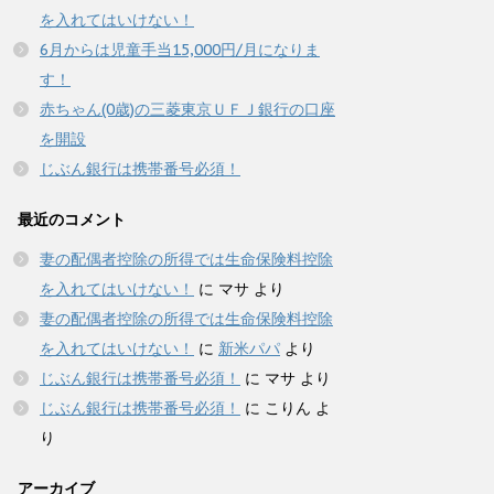
を入れてはいけない！
6月からは児童手当15,000円/月になりま
す！
赤ちゃん(0歳)の三菱東京ＵＦＪ銀行の口座
を開設
じぶん銀行は携帯番号必須！
最近のコメント
妻の配偶者控除の所得では生命保険料控除
を入れてはいけない！
に
マサ
より
妻の配偶者控除の所得では生命保険料控除
を入れてはいけない！
に
新米パパ
より
じぶん銀行は携帯番号必須！
に
マサ
より
じぶん銀行は携帯番号必須！
に
こりん
よ
り
アーカイブ