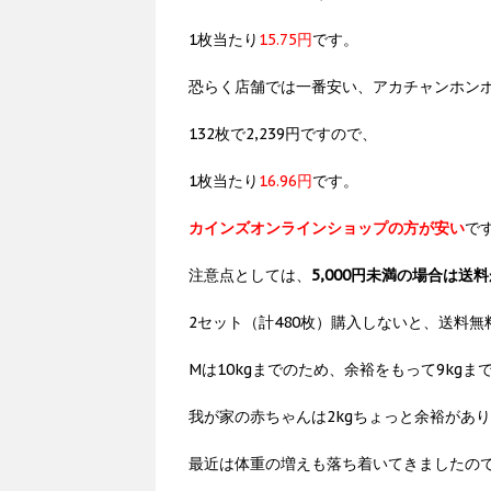
1枚当たり
15.75円
です。
恐らく店舗では一番安い、アカチャンホン
132枚で2,239円ですので、
1枚当たり
16.96円
です。
カインズオンラインショップの方が安い
で
注意点としては、
5,000円未満の場合は送
2セット（計480枚）購入しないと、送料
Mは10kgまでのため、余裕をもって9kg
我が家の赤ちゃんは2kgちょっと余裕があ
最近は体重の増えも落ち着いてきましたの