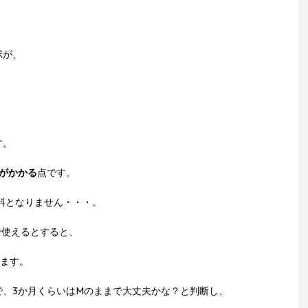
ポが、
す。
料がかかる
点です。
無料となりません・・・。
まで使えるとすると、
ります。
で、3か月くらいはMのままで大丈夫かな？と判断し、