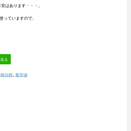
不安はあります・・・。
枚使っていますので、
へ送る
価格比較
,
最安値